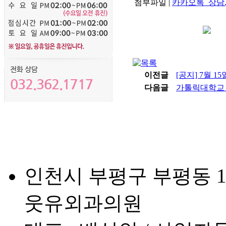
첨부파일
|
카카오톡_상담.j
이전글
[공지] 7월 
다음글
가톨릭대학교 
인천시 부평구 부평동 159
웃유외과의원