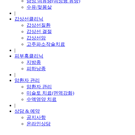
남성 여유증(여성형 유방)
수유/젖몸살
|
갑상선클리닉
갑상선질환
갑상선 결절
갑상선암
고주파소작술치료
|
피부혹클리닉
지방종
피하낭종
|
암환자 관리
암환자 관리
미슬토 치료(면역강화)
수액영양 치료
|
상담 & 예약
공지사항
온라인상담