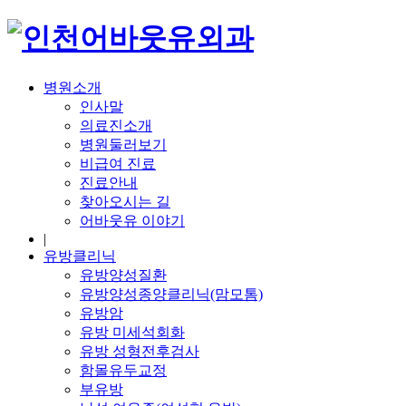
병원소개
인사말
의료진소개
병원둘러보기
비급여 진료
진료안내
찾아오시는 길
어바웃유 이야기
|
유방클리닉
유방양성질환
유방양성종양클리닉(맘모톰)
유방암
유방 미세석회화
유방 성형전후검사
함몰유두교정
부유방