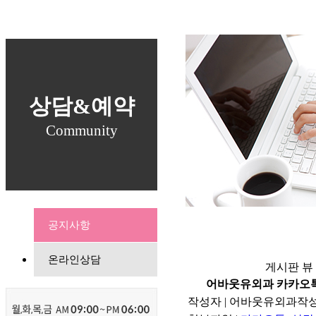
상담&예약
Community
공지사항
온라인상담
게시판 뷰
어바웃유외과 카카오톡
작성자
| 어바웃유외과
작