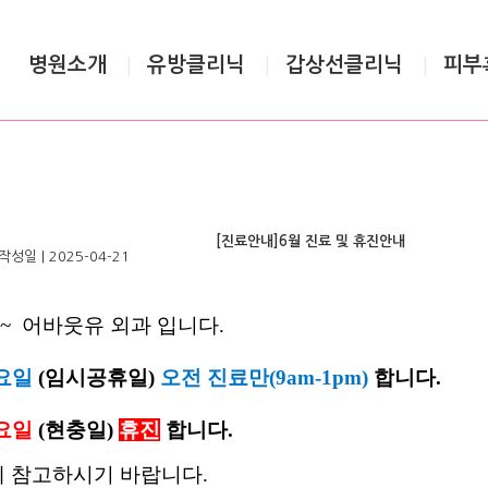
병원소개
유방클리닉
갑상선클리닉
피부
|
|
|
[진료안내]6월 진료 및 휴진안내
작성일
| 2025-04-21
요~
어바웃유 외과 입니다.
화요일
(임시공휴일)
오전 진료만(9am-1pm)
합니다.
금요일
(
현충일)
휴진
합니다.
에 참고하시기 바랍니다.