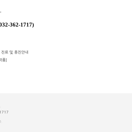
.
2-362-1717)
 진료 및 휴진안내
작품]
원
1717
D.